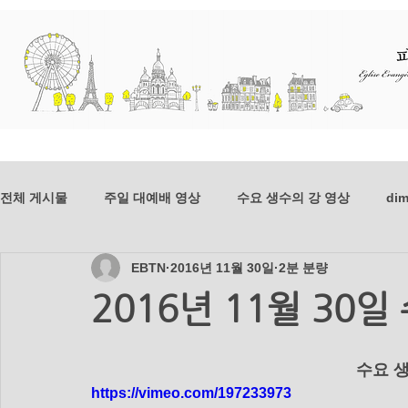
교회소개
예배와 말씀
선교
전체 게시물
주일 대예배 영상
수요 생수의 강 영상
dim
EBTN
2016년 11월 30일
2분 분량
dim-201807
mer-201807
dim-201806
mer-20
2016년 11월 30
mer_201804
dim_201803
mer_201803
dim_2
      
https://vimeo.com/197233973