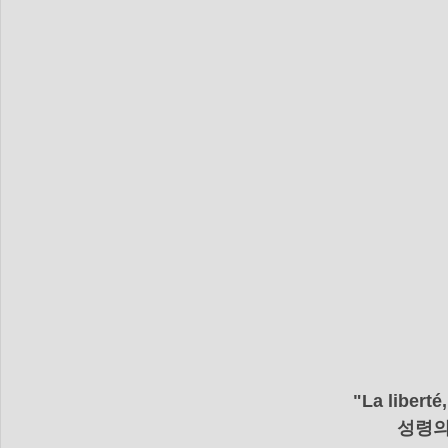
dim-201712
mer-201712
dim_201711
mer_20
mer_201709
dim_201708
mer_201708
"La liberté,
성령의