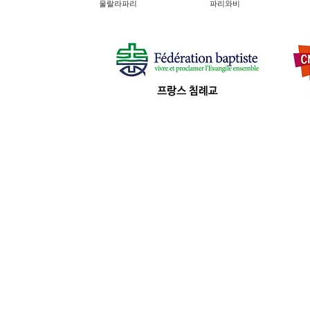
울랄라파리
파리와비