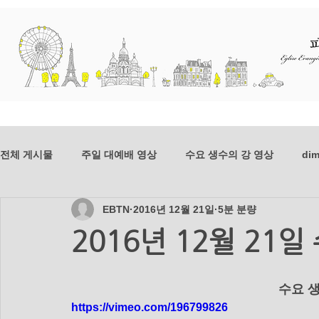
교회소개
예배와 말씀
선교
전체 게시물
주일 대예배 영상
수요 생수의 강 영상
dim
EBTN
2016년 12월 21일
5분 분량
dim-201807
mer-201807
dim-201806
mer-20
2016년 12월 21
mer_201804
dim_201803
mer_201803
dim_2
      
https://vimeo.com/196799826