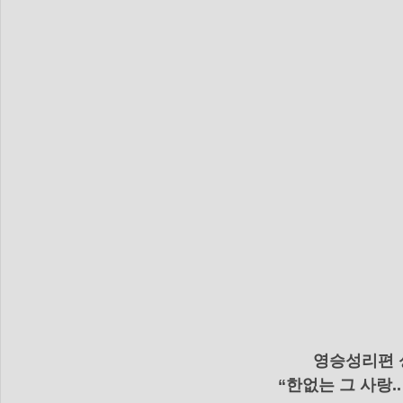
dim-201712
mer-201712
dim_201711
mer_20
mer_201709
dim_201708
mer_201708
영승성리편 성
“한없는 그 사랑.