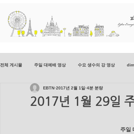
교회소개
예배와 말씀
선교
전체 게시물
주일 대예배 영상
수요 생수의 강 영상
dim
EBTN
2017년 2월 1일
4분 분량
dim-201807
mer-201807
dim-201806
mer-20
2017년 1월 29일
mer_201804
dim_201803
mer_201803
dim_2
     