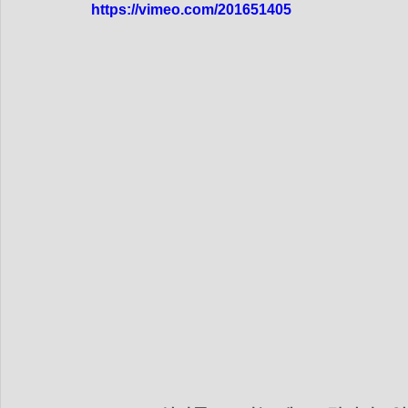
dim-201712
mer-201712
dim_201711
mer_20
https://vimeo.com/201651405
mer_201709
dim_201708
mer_201708