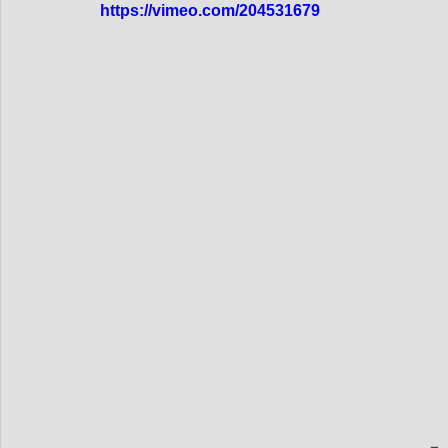
dim-201712
mer-201712
dim_201711
mer_20
https://vimeo.com/204531679
mer_201709
dim_201708
mer_201708