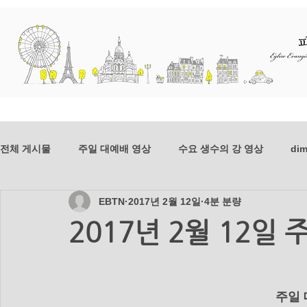
교회소개
예배와 말씀
선교
전체 게시물
주일 대예배 영상
수요 생수의 강 영상
dim
EBTN
2017년 2월 12일
4분 분량
dim-201807
mer-201807
dim-201806
mer-20
2017년 2월 12일
mer_201804
dim_201803
mer_201803
dim_2
     