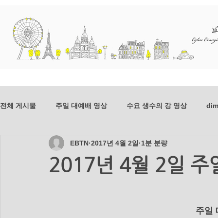
교회소개
예배와 말씀
선교
전체 게시물
주일 대예배 영상
수요 생수의 강 영상
dim
EBTN
2017년 4월 2일
1분 분량
dim-201807
mer-201807
dim-201806
mer-20
2017년 4월 2일 
mer_201804
dim_201803
mer_201803
dim_2
     