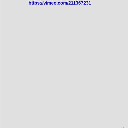
dim-201712
mer-201712
dim_201711
mer_20
https://vimeo.com/211367231
mer_201709
dim_201708
mer_201708