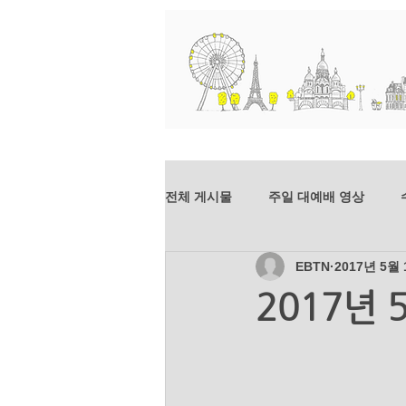
교회소개
예배와 말씀
전체 게시물
주일 대예배 영상
EBTN
2017년 5월
dim-201807
mer-201807
2017년 
mer_201804
dim_201803