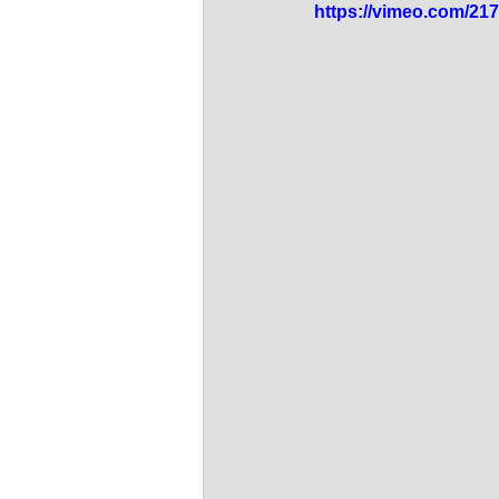
dim-201712
mer-201712
https://vimeo.com/21
mer_201709
dim_201708