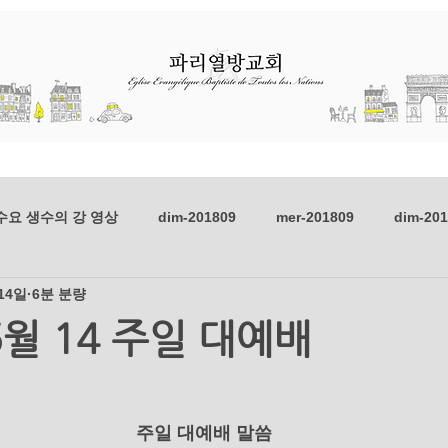
선교
초청 집회
교육과 훈련
수요 생수의 강 영상
dim-201809
mer-201809
dim-20
 14일
6분 분량
dim-201806
mer-201806
dim-201805
mer-201805
5월 14 주일 대예배
mer_201803
dim_201802
mer_201802
dim_2018
      주일 대예배 말씀      