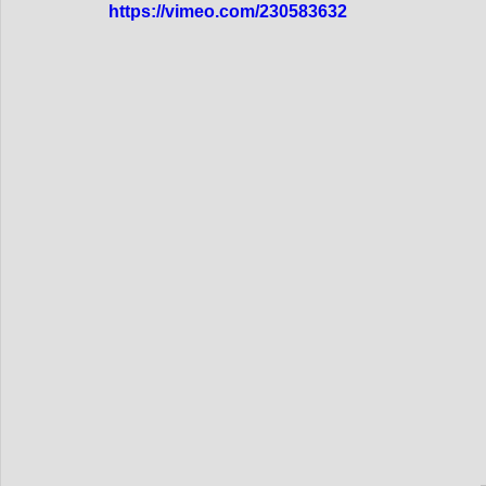
dim-201712
mer-201712
dim_201711
mer_20
https://vimeo.com/230583632
mer_201709
dim_201708
mer_201708