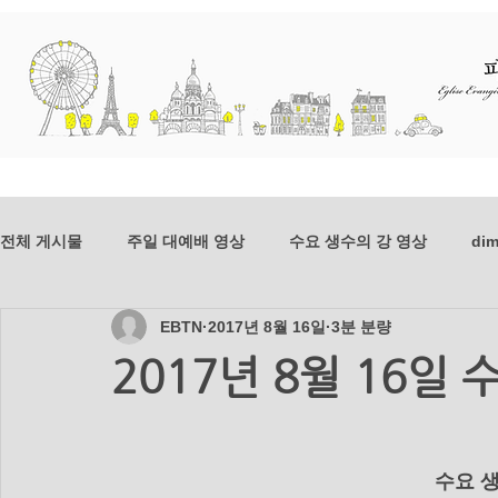
교회소개
예배와 말씀
선교
전체 게시물
주일 대예배 영상
수요 생수의 강 영상
dim
EBTN
2017년 8월 16일
3분 분량
dim-201807
mer-201807
dim-201806
mer-20
2017년 8월 16일
mer_201804
dim_201803
mer_201803
dim_2
      