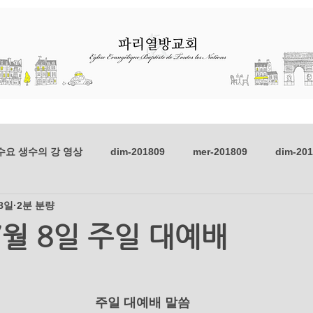
선교
초청 집회
교육과 훈련
수요 생수의 강 영상
dim-201809
mer-201809
dim-20
 8일
2분 분량
dim-201806
mer-201806
dim-201805
mer-201805
7월 8일 주일 대예배
mer_201803
dim_201802
mer_201802
dim_2018
      주일 대예배 말씀      