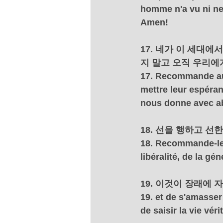
homme n'a vu ni ne 
Amen!
17. 네가 이 세대
지 말고 오직 우리에
17. Recommande aux 
mettre leur espéran
nous donne avec a
18. 선을 행하고 
18. Recommande-leur
libéralité, de la gén
19. 이것이 장래에
19. et de s'amasser
de saisir la vie véri