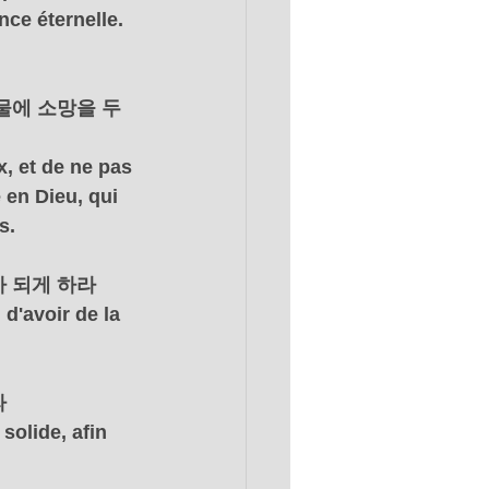
nce éternelle. 
물에 소망을 두
, et de ne pas 
 en Dieu, qui 
s.
가 되게 하라
d'avoir de la 
라
solide, afin 