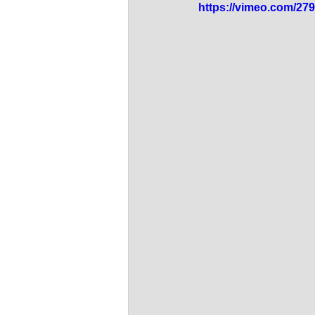
dim-201712
mer-201712
https://vimeo.com/27
mer_201709
dim_201708