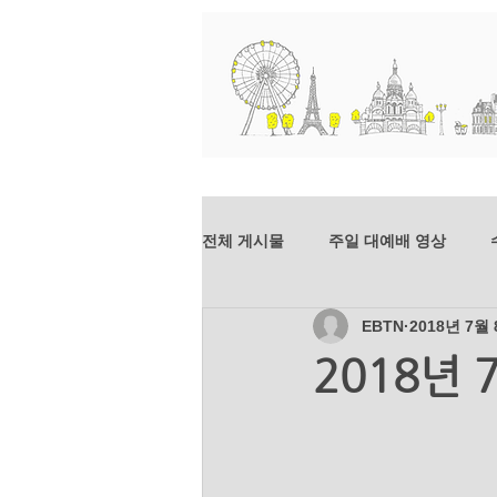
교회소개
예배와 말씀
전체 게시물
주일 대예배 영상
EBTN
2018년 7월
dim-201807
mer-201807
2018년 
mer_201804
dim_201803