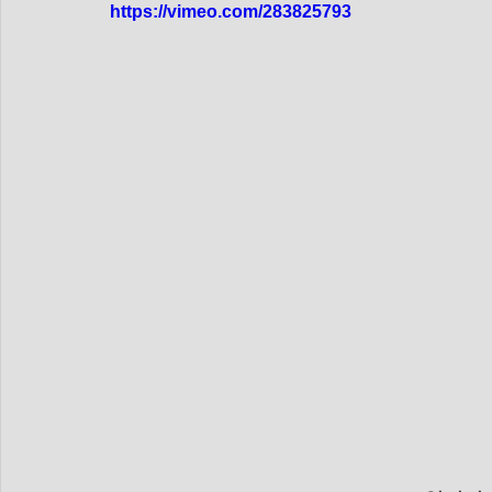
dim-201712
mer-201712
dim_201711
mer_20
https://vimeo.com/283825793
mer_201709
dim_201708
mer_201708