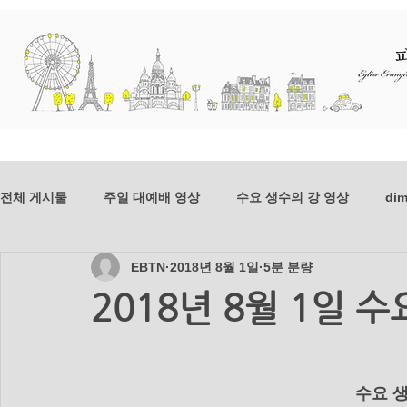
교회소개
예배와 말씀
선교
전체 게시물
주일 대예배 영상
수요 생수의 강 영상
dim
EBTN
2018년 8월 1일
5분 분량
dim-201807
mer-201807
dim-201806
mer-20
2018년 8월 1일 
mer_201804
dim_201803
mer_201803
dim_2
      