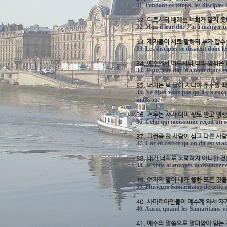
31. Pendant ce temps, les disciples
32. 이르시되 내게는 너희가 알지 
32. Mais il leur dit: J'ai à manger
33. 제자들이 서로 말하되 누가 잡
33. Les disciples se disaient donc 
34. 예수께서 이르시되 나의 양식은
34. Jésus leur dit: Ma nourriture es
35. 너희는 넉 달이 지나야 추수할
35. Ne dites-vous pas qu'il y a enco
moisson.
36. 거두는 자가 이미 삯도 받고 
36. Celui qui moissonne reçoit un sa
37. 그런즉 한 사람이 심고 다른 사
37. Car en ceci ce qu'on dit est vra
38. 내가 너희로 노력하지 아니한
38. Je vous ai envoyés moissonner ce
39. 여자의 말이 내가 행한 모든 
39. Plusieurs Samaritains de cette vi
40. 사마리아인들이 예수께 와서 
40. Aussi, quand les Samaritains vinr
41. 예수의 말씀으로 말미암아 믿는