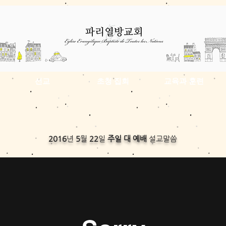
선교
초청 집회
교육과 훈련
2016
년
5
월
22
일
주일 대 예배
설교말씀