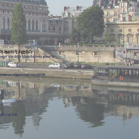
어져 추수하게 되었도다
champs qui déjà blanchissent pour la
ssonne se réjouissent ensemble.
l.
ue j'ai fait.