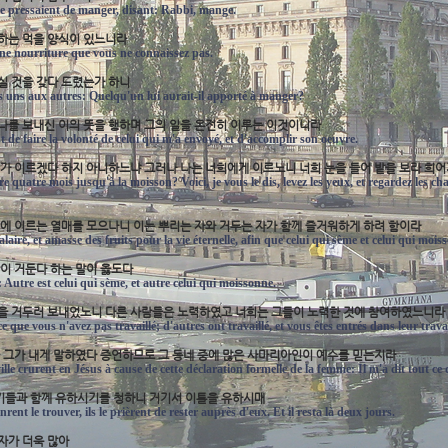
 le pressaient de manger, disant: Rabbi, mange.
못하는 먹을 양식이 있느니라
 une nourriture que vous ne connaissez pas.
수실 것을 갖다 드렸는가 하니
les uns aux autres: Quelqu'un lui aurait-il apporté à manger?
 나를 보내신 이의 뜻을 행하며 그의 일을 온전히 이루는 이것이니라
t de faire la volonté de celui qui m'a envoyé, et d'accomplir son oeuvre.
 때가 이르겠다 하지 아니하느냐 그러나 나는 너희에게 이르노니 너희 눈을 들어 밭을 보라 희
re quatre mois jusqu'à la moisson? Voici, je vous le dis, levez les yeux, et regardez les 
영생에 이르는 열매를 모으나니 이는 뿌리는 자와 거두는 자가 함께 즐거워하게 하려 함이라
laire, et amasse des fruits pour la vie éternelle, afin que celui qui sème et celui qui moi
람이 거둔다 하는 말이 옳도다
i: Autre est celui qui sème, et autre celui qui moissonne.
 것을 거두러 보내었노니 다른 사람들은 노력하였고 너희는 그들이 노력한 것에 참여하였느니라
 que vous n'avez pas travaillé; d'autres ont travaillé, et vous êtes entrés dans leur travai
것을 그가 내게 말하였다 증언하므로 그 동네 중에 많은 사마리아인이 예수를 믿는지라
lle crurent en Jésus à cause de cette déclaration formelle de la femme: Il m'a dit tout ce q
자기들과 함께 유하시기를 청하니 거기서 이틀을 유하시매
ent le trouver, ils le prièrent de rester auprès d'eux. Et il resta là deux jours.
 자가 더욱 많아