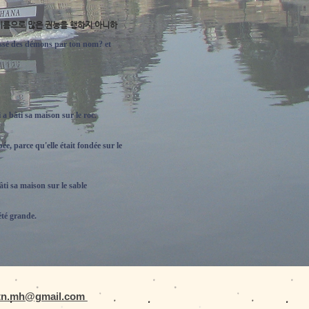
 이름으로 많은 권능을 행하지 아니하
assé des démons par ton nom? et
a bâti sa maison sur le roc.
ée, parce qu'elle était fondée sur le
ti sa maison sur le sable
été grande.
tn.mh@gmail.com