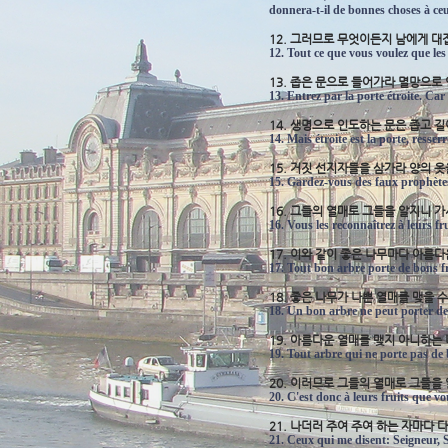
donnera-t-il de bonnes choses à ce
12. 그러므로 무엇이든지 남에게 
12. Tout ce que vous voulez que les
13. 좁은 문으로 들어가라 멸망으로
13. Entrez par la porte étroite. Car
14. 생명으로 인도하는 문은 좁고 
14. Mais étroite est la porte, resser
15. 거짓 선지자들을 삼가라 양의 
15. Gardez-vous des faux prophètes
16. 그들의 열매로 그들을 알지니
16. Vous les reconnaîtrez à leurs fr
17. 이와 같이 좋은 나무마다 아름
17. Tout bon arbre porte de bons fr
18. 좋은 나무가 나쁜 열매를 맺을 
18. Un bon arbre ne peut porter de
19. 아름다운 열매를 맺지 아니하는
19. Tout arbre qui ne porte pas de b
20. 이러므로 그들의 열매로 그들을
20. C'est donc à leurs fruits que vo
21. 나더러 주여 주여 하는 자마다
21. Ceux qui me disent: Seigneur, S