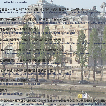
ux qui les lui demandent.
대접을 받고자 하는 대로 너희도 남을 대접하라 이것이 율법이요 선지자니라
 hommes fassent pour vous, faites-le de même pour eux, car c'est la loi et les prophètes
 인도하는 문은 크고 그 길이 넓어 그리로 들어가는 자가 많고
 large est la porte, spacieux est le chemin qui mènent à la perdition, et il y en a beaucoup
길이 협착하여 찾는 자가 적음이라
ré le chemin qui mènent à la vie, et il y en a peu qui les trouvent.
옷을 입고 너희에게 나아오나 속에는 노략질하는 이리라
. Ils viennent à vous en vêtement de brebis, mais au dedans ce sont des loups ravisseurs
 가시나무에서 포도를, 또는 엉겅퀴에서 무화과를 따겠느냐
uits. Cueille-t-on des raisins sur des épines, ou des figues sur des chardons?
다운 열매를 맺고 못된 나무가 나쁜 열매를 맺나니
uits, mais le mauvais arbre porte de mauvais fruits.
수 없고 못된 나무가 아름다운 열매를 맺을 수 없느니라
 mauvais fruits, ni un mauvais arbre porter de bons fruits.
 나무마다 찍혀 불에 던져지느니라
ons fruits est coupé et jeté au feu.
 알리라
us les reconnaîtrez.
 다 천국에 들어갈 것이 아니요 다만 하늘에 계신 내 아버지의 뜻대로 행하는 자라야 들어가리라
eigneur! n'entreront pas tous dans le royaume des cieux, mais celui-là seul qui fait la vo