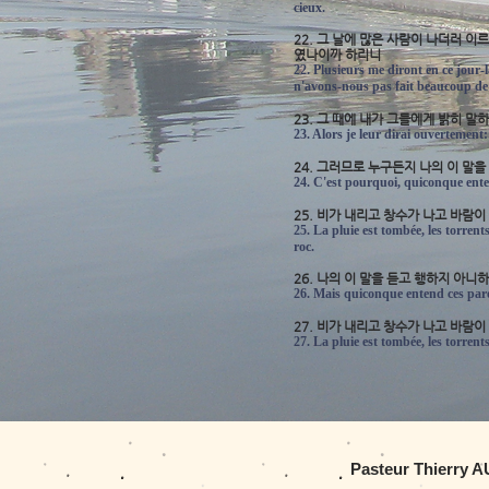
cieux.
22. 그 날에 많은 사람이 나더러 
였나이까 하리니
22. Plusieurs me diront en ce jour
n'avons-nous pas fait beaucoup de
23. 그 때에 내가 그들에게 밝히 
23. Alors je leur dirai ouvertement
24. 그러므로 누구든지 나의 이 말
24. C'est pourquoi, quiconque enten
25. 비가 내리고 창수가 나고 바람
25. La pluie est tombée, les torrents
roc.
26. 나의 이 말을 듣고 행하지 아니
26. Mais quiconque entend ces parol
27. 비가 내리고 창수가 나고 바람
27. La pluie est tombée, les torrents
Pasteur Thierry A