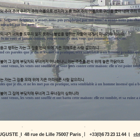
이르되 주여 주여 우리가 주의 이름으로 선지자 노릇 하며 주의 이름으로 귀신을 쫓아 내며 주의
-là: Seigneur, Seigneur, n'avons-nous pas prophétisé par ton nom? n'avons-nous pas ch
 miracles par ton nom?
말하되 내가 너희를 도무지 알지 못하니 불법을 행하는 자들아 내게서 떠나가라 하리라
: Je ne vous ai jamais connus, retirez-vous de moi, vous qui commettez l'iniquité.
을 듣고 행하는 자는 그 집을 반석 위에 지은 지혜로운 사람 같으리니
d ces paroles que je dis et les met en pratique, sera semblable à un homme prudent qui 
이 불어 그 집에 부딪치되 무너지지 아니하나니 이는 주추를 반석 위에 놓은 까닭이요
 sont venus, les vents ont soufflé et se sont jetés contre cette maison: elle n'est point tomb
하는 자는 그 집을 모래 위에 지은 어리석은 사람 같으리니
es que je dis, et ne les met pas en pratique, sera semblable à un homme insensé qui a bâ
이 불어 그 집에 부딪치매 무너져 그 무너짐이 심하니라
 sont venus, les vents ont soufflé et ont battu cette maison: elle est tombée, et sa ruine a 
UGUSTE l 48 rue de Lille 75007 Paris
ㅣ
+33
(0)
6
73 23 11 44
l
eb