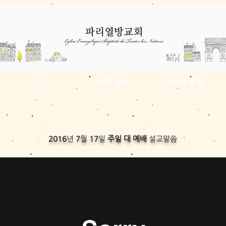
선교
초청 집회
교육과 훈련
2016
년
7
월
17
일
주일 대 예배
설교말씀