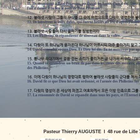
11. Ils montèrent à Baal Peratsim, où David les battit. Puis il dit: D
l'on a donné à ce lieu le nom de Baal Peratsim.
12. 블레셋 사람이 그들의 우상을 그 곳에 버렸으므로 다윗이 명령하여 
12. Ils laissèrent là leurs dieux, qui furent brûlés au feu d'après l'ordr
13. 블레셋 사람들이 다시 골짜기를 침범한지라
13. Les Philistins se répandirent de nouveau dans la vallée.
14. 다윗이 또 하나님께 묻자온대 하나님이 이르시되 마주 올라가지 말고
14. David consulta encore Dieu. Et Dieu lui dit: Tu ne monteras pas apr
15. 뽕나무 꼭대기에서 걸음 걷는 소리가 들리거든 곧 나가서 싸우라 너
15. Quand tu entendras un bruit de pas dans les cimes des mûriers, alo
des Philistins.
16. 이에 다윗이 하나님의 명령대로 행하여 블레셋 사람들의 군대를 쳐
16. David fit ce que Dieu lui avait ordonné, et l'armée des Philistins 
17. 다윗의 명성이 온 세상에 퍼졌고 여호와께서 모든 이방 민족으로 그
17. La renommée de David se répandit dans tous les pays, et l'Éternel le
Pasteur Thierry AUGUSTE l 48 rue de Lille