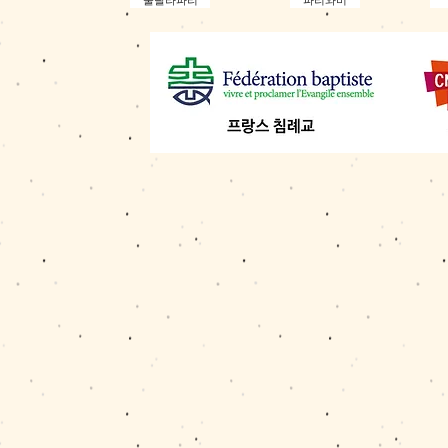
울랄라파리
파리와비