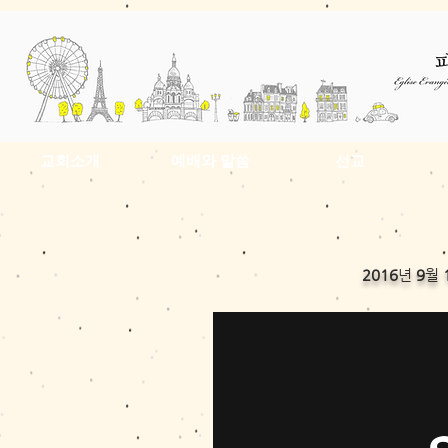
교회소개
예배와 말씀
선교
2016
년
9
월