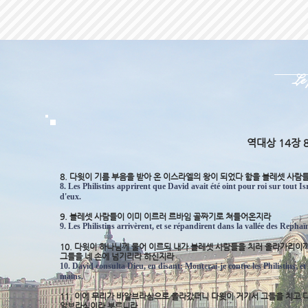
Le
역대상 14장 
8. 다윗이 기름 부음을 받아 온 이스라엘의 왕이 되었다 함을 블레셋 사
8. Les Philistins apprirent que David avait été oint pour roi sur tout Is
d'eux.
9. 블레셋 사람들이 이미 이르러 르바임 골짜기로 쳐들어온지라
9. Les Philistins arrivèrent, et se répandirent dans la vallée des Rephaï
10. 다윗이 하나님께 물어 이르되 내가 블레셋 사람들을 치러 올라가리이
그들을 네 손에 넘기리라 하신지라
10. David consulta Dieu, en disant: Monterai-je contre les Philistins, et l
mains.
11. 이에 무리가 바알브라심으로 올라갔더니 다윗이 거기서 그들을 치고 다
알브라심이라 부르니라