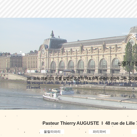
Le
신명기 1
36. 오직 여분네의 아들 갈렙은 온전히 여호와께 순종하였은즉 그는 그것을
36. excepté Caleb, fils de Jephunné; il le verra, lui, et je donnerai à lui 
l'Éternel.
Pasteur Thierry AUGUSTE l 48 rue de Lille
울랄라파리
파리와비