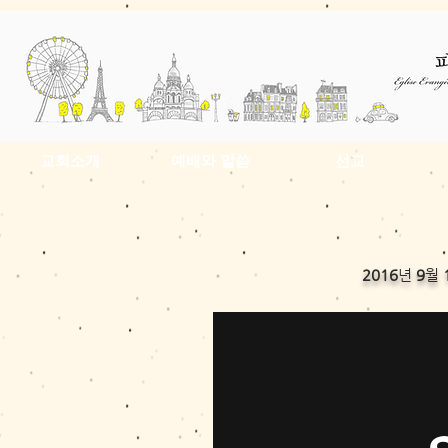
교회소개
예배와 말씀
선교
2016
년
9
월