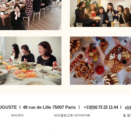
UGUSTE l 48 rue de Lille 75007 Paris
ㅣ
+33
(0)
6
73 23 11 44
l
eb
파리와비
파리열방교회 네이버카페
릴 열