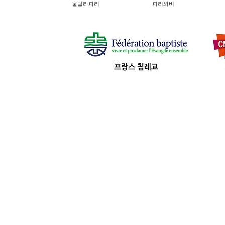
울랄라파리
파리와비