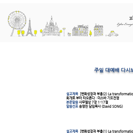
교회소개
예배와 말씀
선교
주일 대예배 다시
설교제목
[
변화성장과 부흥(2) La transformation e
회개로 부터 타오른다 : 미스바 기도전쟁
본문말씀
사무엘상 7장 1-17절
말씀선포
송영찬 담임목사 (David SONG)
설교제목
[
변화성장과 부흥(1) La transformation e