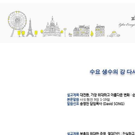
교회소개
예배와 말씀
선교
수요 생수의 강 다
설교제목
대전환, 가장 위대하고 아름다운 변화 :
본문말씀
사도행전 9장 1-19절
말씀선포
송영찬 담임목사 (David SONG)
설교제목
부흥의 위대한 주역, 절대가인 : 진실하