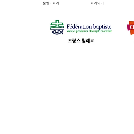
울랄라파리
파리와비