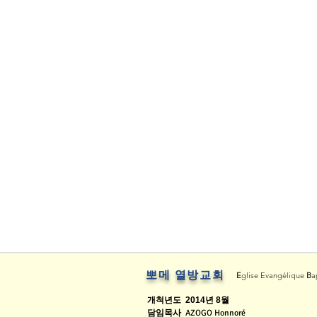
뽀메 열방교회
E
glise Evangélique
B
a
개척년도
2014년 8월
담임목사
AZOGO Honnoré