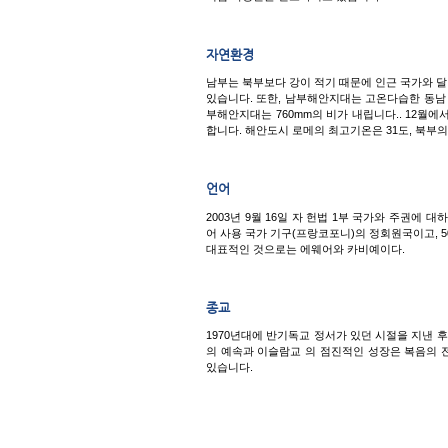
자연환경
남부는 북부보다 강이 적기 때문에 인근 국가와 달
있습니다.
또한, 남부해안지대는 고온다습한 동남 몬순
부해안지대는
760mm의
비가 내립니다.. 12월
합니다.
해안도시 로메의 최고기온은 31도, 북부의 
언어
​2003년 9월 16일 자 헌법 1부 국가와 주권에
어 사용 국가 기구(프랑코포니)의 정회원국이고, 
대표적인 것으로는 에웨어와 카비예이다.
종교
1970년대에 반기독교 정서가 있던 시절을 지낸
의 예속과 이슬람교 의 점진적인 성장은 복음의 
있습니다.