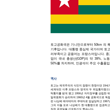
​토고공화국은 기니만으로부터 50km 의
기후입니다.
대통령 중심제 국가이며 토고 
러부족이고 공용어는 프랑스어입니다. 종교
업이 국내 총생산(GDP)의 약 39%, 
50%를 차지하며, 인광석이 주요 수출품
역사
토고는 제국주의의 식민지 점령이 한창이던 19세기
세계대전 이후 프랑스와 영국의 두 위임통치령으로
탁통치를 받게 됐고 1956년 자치정부를 성립한 뒤
일위원회가 승리하여 1960년 4월 공화국으로 
런 냐싱베 에야데마의 쿠데타로 암살당하고 1967
그의 아들 포르 냐싱베가 현 대통령으로 집권하고 
직접 국경일을 선포하기도 했습니다.