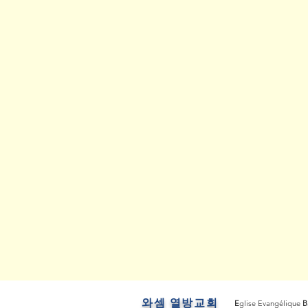
​와셈 열방교회
E
glise Evangélique
B