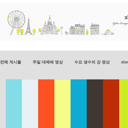
교회소개
예배와 말씀
선교
전체 게시물
주일 대예배 영상
수요 생수의 강 영상
dim
dim-201807
mer-201807
dim-201806
mer-20
mer_201804
dim_201803
mer_201803
dim_2