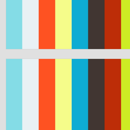
dim-201712
mer-201712
dim_201711
mer_20
mer_201709
dim_201708
mer_201708