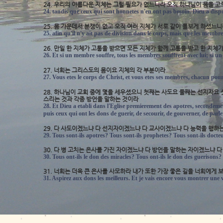
24. 우리의 아름다운 지체는 그럴 필요가 없느니라 오직 하나님이 몸을 
24. tandis que ceux qui sont honnetes n'en ont pas besoin. Dieu a dis
25. 몸 가운데서 분쟁이 없고 오직 여러 지체가 서로 같이 돌보게 하셨느
25. afin qu'il n'y ait pas de division dans le corps, mais que les membr
26. 만일 한 지체가 고통을 받으면 모든 지체가 함께 고통을 받고 한 지
26. Et si un membre souffre, tous les membres souffrent avec lui; si un
27. 너희는 그리스도의 몸이요 지체의 각 부분이라
27. Vous etes le corps de Christ, et vous etes ses membres, chacun pour
28. 하나님이 교회 중에 몇을 세우셨으니 첫째는 사도요 둘째는 선지자요 
스리는 것과 각종 방언을 말하는 것이라
28. Et Dieu a etabli dans l'Eglise premierement des apotres, secondeme
puis ceux qui ont les dons de guerir, de secourir, de gouverner, de parle
29. 다 사도이겠느냐 다 선지자이겠느냐 다 교사이겠느냐 다 능력을 행하
29. Tous sont-ils apotres? Tous sont-ils prophetes? Tous sont-ils docte
30. 다 병 고치는 은사를 가진 자이겠느냐 다 방언을 말하는 자이겠느냐 
30. Tous ont-ils le don des miracles? Tous ont-ils le don des guerisons?
31. 너희는 더욱 큰 은사를 사모하라 내가 또한 가장 좋은 길을 너희에게 
31. Aspirez aux dons les meilleurs. Et je vais encore vous montrer une v