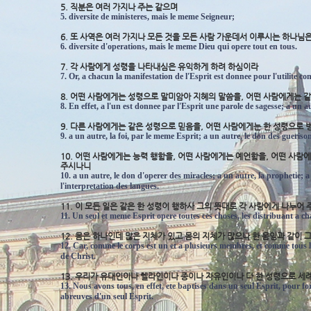
5. 직분은 여러 가지나 주는 같으며
5. diversite de ministeres, mais le meme Seigneur;
6. 또 사역은 여러 가지나 모든 것을 모든 사람 가운데서 이루시는 하나님
6. diversite d'operations, mais le meme Dieu qui opere tout en tous.
7. 각 사람에게 성령을 나타내심은 유익하게 하려 하심이라
7. Or, a chacun la manifestation de l'Esprit est donnee pour l'utilite 
8. 어떤 사람에게는 성령으로 말미암아 지혜의 말씀을, 어떤 사람에게는 같
8. En effet, a l'un est donnee par l'Esprit une parole de sagesse; a un 
9. 다른 사람에게는 같은 성령으로 믿음을, 어떤 사람에게는 한 성령으로 
9. a un autre, la foi, par le meme Esprit; a un autre, le don des gueris
10. 어떤 사람에게는 능력 행함을, 어떤 사람에게는 예언함을, 어떤 사람
주시나니
10. a un autre, le don d'operer des miracles; a un autre, la prophetie; a
l'interpretation des langues.
11. 이 모든 일은 같은 한 성령이 행하사 그의 뜻대로 각 사람에게 나누어
11. Un seul et meme Esprit opere toutes ces choses, les distribuant a ch
12. 몸은 하나인데 많은 지체가 있고 몸의 지체가 많으나 한 몸임과 같이
12. Car, comme le corps est un et a plusieurs membres, et comme tous l
de Christ.
13. 우리가 유대인이나 헬라인이나 종이나 자유인이나 다 한 성령으로 세례
13. Nous avons tous, en effet, ete baptises dans un seul Esprit, pour form
abreuves d'un seul Esprit.