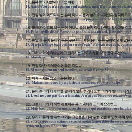
14. 몸은 한 지체뿐만 아니요 여럿이니
14. Ainsi le corps n'est pas un seul membre, mais il est forme de plusi
15. 만일 발이 이르되 나는 손이 아니니 몸에 붙지 아니하였다 할지라도 
15. Si le pied disait: Parce que je ne suis pas une main, je ne suis pas 
16. 또 귀가 이르되 나는 눈이 아니니 몸에 붙지 아니하였다 할지라도 이
16. Et si l'oreille disait: Parce que je ne suis pas un oeil, je ne suis pas
17. 만일 온 몸이 눈이면 듣는 곳은 어디며 온 몸이 듣는 곳이면 냄새 맡는
17. Si tout le corps etait oeil, ou serait l'ouie? S'il etait tout ouie, ou ser
18. 그러나 이제 하나님이 그 원하시는 대로 지체를 각각 몸에 두셨으니
18. Maintenant Dieu a place chacun des membres dans le corps comme 
19. 만일 다 한 지체뿐이면 몸은 어디냐
19. Si tous etaient un seul membre, ou serait le corps?
20. 이제 지체는 많으나 몸은 하나라
20. Maintenant donc il y a plusieurs membres, et un seul corps.
21. 눈이 손더러 내가 너를 쓸 데가 없다 하거나 또한 머리가 발더러 내가 
21. L'oeil ne peut pas dire a la main: Je n'ai pas besoin de toi; ni la te
22. 그뿐 아니라 더 약하게 보이는 몸의 지체가 도리어 요긴하고
22. Mais bien plutot, les membres du corps qui paraissent etre les plus 
23. 우리가 몸의 덜 귀히 여기는 그것들을 더욱 귀한 것들로 입혀 주며 
23. et ceux que nous estimons etre les moins honorables du corps, no
recoivent le plus d'honneur,