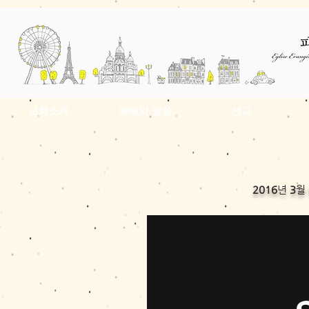
교회소개
예배와 말씀
선교
2016
년
3
월