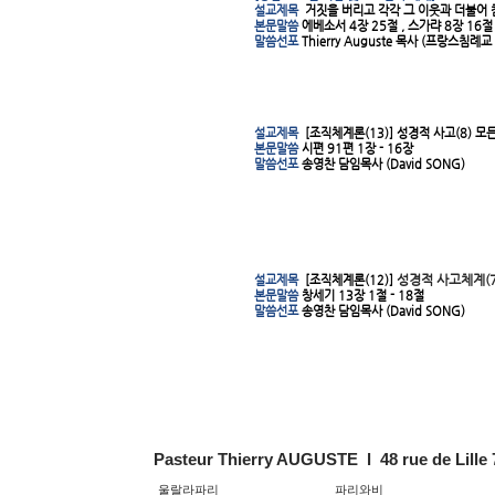
설교제목
거짓을 버리고 각각 그 이웃과 더불어 
본문말씀
에베소서 4장 25절 , 스가랴 8장 16절
말씀선포
Thierry Auguste 목사 (프랑스침례교
설교제목
[조직체계론(13)]
성경적 사고(8) 모
본문말씀
시편 91편 1장 - 16장
말씀선포
송영찬 담임목사 (David SONG)
성경적 사고체계(7
설교제목
[조직체계론(12)]
본문말씀
창세기 13장 1절 - 18절
말씀선포
송영찬 담임목사 (David SONG)
Pasteur Thierry AUGUSTE l 48 rue de Lille
울랄라파리
파리와비