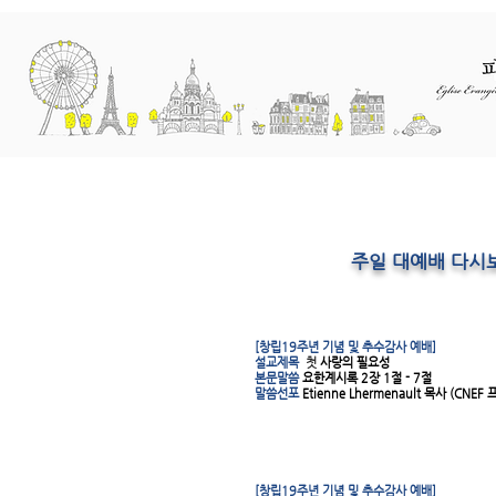
교회소개
예배와 말씀
선교
주일 대예배 다시
[창립19주년 기념 및 추수감사 예배]
설교제목
첫
사랑의 필요성
본문말씀
요한계시록 2장 1절 - 7절
말씀선포
Etienne Lhermenault 목사 (CN
[창립19주년 기념 및 추수감사 예배]